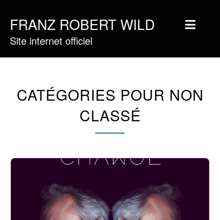
FRANZ ROBERT WILD
Site internet officiel
Home
Musique
Vidéos
CATÉGORIES POUR NON
Tournée
CLASSÉ
Blog
Boutique
Newsletter
Contact
Presse & Pro