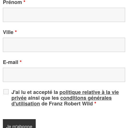
Prénom
*
FR
EN
DE
NL
Ville
*
E-mail
*
J'ai lu et accepté la
politique relative à la vie
privée
ainsi que les
conditions générales
d'utilisation
de Franz Robert Wild
*