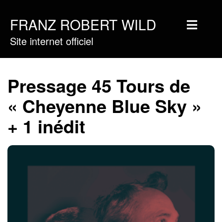
FRANZ ROBERT WILD
Site internet officiel
Home
Musique
Pressage 45 Tours de
Vidéos
« Cheyenne Blue Sky »
Tournée
+ 1 inédit
Blog
Boutique
Newsletter
Contact
Presse & Pro