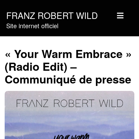
FRANZ ROBERT WILD
Site internet officiel
Home
Musique
« Your Warm Embrace »
Vidéos
(Radio Edit) –
Tournée
Communiqué de presse
Blog
Boutique
Newsletter
Contact
Presse & Pro