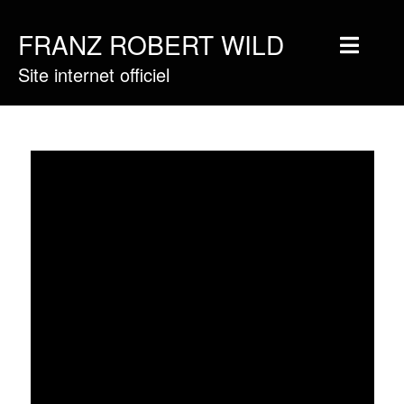
FRANZ ROBERT WILD
Site internet officiel
Home
Musique
Vidéos
Tournée
Blog
Boutique
Newsletter
Contact
Presse & Pro