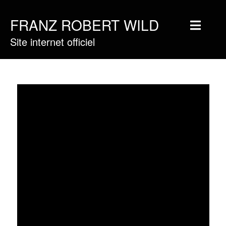
FRANZ ROBERT WILD
Site internet officiel
Home
Musique
Vidéos
Tournée
Blog
Boutique
Newsletter
Contact
Presse & Pro