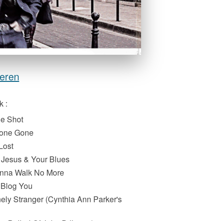
teren
 :
ne Shot
Gone Gone
Lost
 Jesus & Your Blues
Gonna Walk No More
y Blog You
ely Stranger (Cynthia Ann Parker's