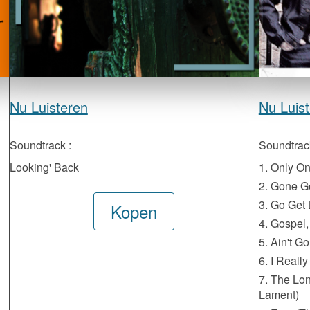
Nu Luisteren
Nu Luis
Soundtrack :
Soundtrack
Looking' Back
1. Only O
2. Gone 
3. Go Get 
Kopen
4. Gospel,
5. Ain't 
6. I Reall
7. The Lon
Lament)