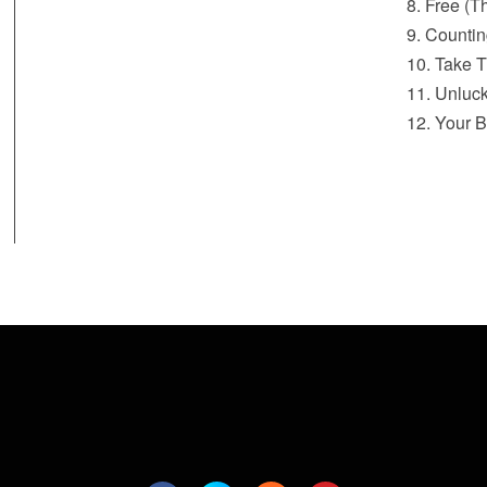
8. Free (T
9. Countin
10. Take T
11. Unluc
12. Your 