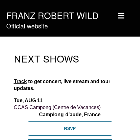
FRANZ ROBERT WILD
Official website
Home
Musique
Vidéos
NEXT SHOWS
Tournée
Blog
Track
to get concert, live stream and tour
updates.
Boutique
Tue, AUG 11
Newsletter
CCAS Campong (Centre de Vacances)
Camplong-d’aude, France
Contact
RSVP
Presse & Pro