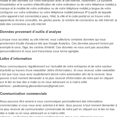
mobile et des données sur votre interaction avec le site internet, notamment :Le système
d’exploitation et le numéro d’identification de votre ordinateur ou de votre téléphone mobileLa
marque et le modèle de votre ordinateur ou de votre téléphone mobileLa langue de votre
configurer sur votre ordinateur ou votre téléphone mobileL’adresse IP à partir de laquelle
votre appareil s’est connectéeLe pays, l’état, la ville et le code postal où se trouve votre
appareilLes écrans consultés, les gestes posés, le nombre de connexions au site internet, la
date des connexions au site internet
Données provenant d’outils d’analyse
Lorsque vous accédez au site internet, nous collectons certaines données qui nous
proviennent d’outils d’analyse tels que Google Analytics. Ces données peuvent inclure par
exemple le sexe, l’âge, les centres d’intérêt. Ces données ne vous sont pas associées
personnellement et nous sont transmises sous forme agrégée.
Lettre d’information
Nous communiquons régulièrement sur l’actualité de notre entreprise et de notre secteur
d’activité au travers d’une newsletter (lettre d’information). Si vous recevez cette newsletter
c’est que vous nous avez explicitement donné votre autorisation afin de la recevoir. Vous
pouvez à tout moment demander à ne plus recevoir d’information de notre part en cliquant
sur le lien en bas des e-mails ou en nous adressant un e-mail à cette
adresse :
paulbooking.glissandomusic@gmail.com
.
Communication commerciale
Nous pouvons être amené à vous communiquer ponctuellement des informations
commerciales si vous nous avez autorisé à le faire. Vous pouvez à tout moment demander à
ne plus recevoir de communication commerciale de notre part en cliquant sur le lien en bas
des e-mails ou en nous adressant un e-mail à cette
adresse :
paulbooking.glissandomusic@gmail.com
. Nous vous informons que ces