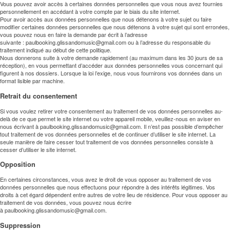
Vous pouvez avoir accès à certaines données personnelles que vous nous avez fournies
personnellement en accédant à votre compte par le biais du site internet.
Pour avoir accès aux données personnelles que nous détenons à votre sujet ou faire
modifier certaines données personnelles que nous détenons à votre sujet qui sont erronées,
vous pouvez nous en faire la demande par écrit à l’adresse
suivante :
paulbooking.glissandomusic@gmail.com
ou à l’adresse du responsable du
traitement indiqué au début de cette politique.
Nous donnerons suite à votre demande rapidement (au maximum dans les 30 jours de sa
réception), en vous permettant d’accéder aux données personnelles vous concernant qui
figurent à nos dossiers. Lorsque la loi l’exige, nous vous fournirons vos données dans un
format lisible par machine.
Retrait du consentement
Si vous voulez retirer votre consentement au traitement de vos données personnelles au-
delà de ce que permet le site internet ou votre appareil mobile, veuillez-nous en aviser en
nous écrivant à
paulbooking.glissandomusic@gmail.com
. Il n’est pas possible d’empêcher
tout traitement de vos données personnelles et de continuer d’utiliser le site internet. La
seule manière de faire cesser tout traitement de vos données personnelles consiste à
cesser d’utiliser le site internet.
Opposition
En certaines circonstances, vous avez le droit de vous opposer au traitement de vos
données personnelles que nous effectuons pour répondre à des intérêts légitimes. Vos
droits à cet égard dépendent entre autres de votre lieu de résidence. Pour vous opposer au
traitement de vos données, vous pouvez nous écrire
à paulbooking.glissandomusic@gmail.com.
Suppression