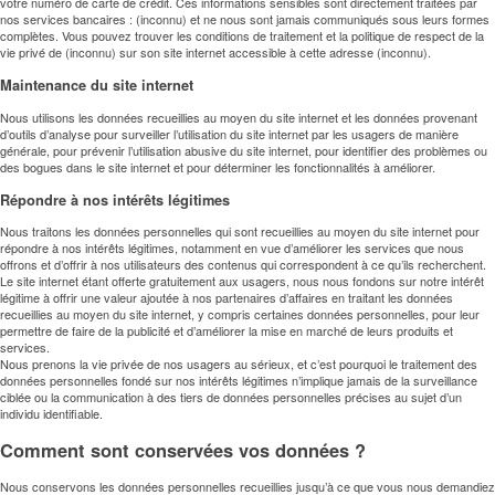
votre numéro de carte de crédit. Ces informations sensibles sont directement traitées par
nos services bancaires : (inconnu) et ne nous sont jamais communiqués sous leurs formes
complètes. Vous pouvez trouver les conditions de traitement et la politique de respect de la
vie privé de (inconnu) sur son site internet accessible à cette adresse
(inconnu)
.
Maintenance du site internet
Nous utilisons les données recueillies au moyen du site internet et les données provenant
d’outils d’analyse pour surveiller l’utilisation du site internet par les usagers de manière
générale, pour prévenir l’utilisation abusive du site internet, pour identifier des problèmes ou
des bogues dans le site internet et pour déterminer les fonctionnalités à améliorer.
Répondre à nos intérêts légitimes
Nous traitons les données personnelles qui sont recueillies au moyen du site internet pour
répondre à nos intérêts légitimes, notamment en vue d’améliorer les services que nous
offrons et d’offrir à nos utilisateurs des contenus qui correspondent à ce qu’ils recherchent.
Le site internet étant offerte gratuitement aux usagers, nous nous fondons sur notre intérêt
légitime à offrir une valeur ajoutée à nos partenaires d’affaires en traitant les données
recueillies au moyen du site internet, y compris certaines données personnelles, pour leur
permettre de faire de la publicité et d’améliorer la mise en marché de leurs produits et
services.
Nous prenons la vie privée de nos usagers au sérieux, et c’est pourquoi le traitement des
données personnelles fondé sur nos intérêts légitimes n’implique jamais de la surveillance
ciblée ou la communication à des tiers de données personnelles précises au sujet d’un
individu identifiable.
Comment sont conservées vos données ?
Nous conservons les données personnelles recueillies jusqu’à ce que vous nous demandiez