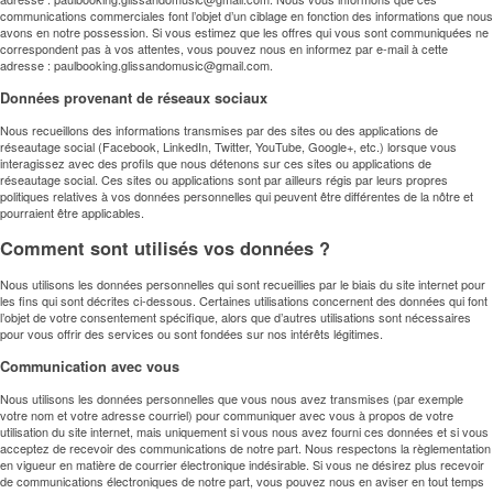
communications commerciales font l’objet d’un ciblage en fonction des informations que nous
avons en notre possession. Si vous estimez que les offres qui vous sont communiquées ne
correspondent pas à vos attentes, vous pouvez nous en informez par e-mail à cette
adresse :
paulbooking.glissandomusic@gmail.com
.
Données provenant de réseaux sociaux
Nous recueillons des informations transmises par des sites ou des applications de
réseautage social (Facebook, LinkedIn, Twitter, YouTube, Google+, etc.) lorsque vous
interagissez avec des profils que nous détenons sur ces sites ou applications de
réseautage social. Ces sites ou applications sont par ailleurs régis par leurs propres
politiques relatives à vos données personnelles qui peuvent être différentes de la nôtre et
pourraient être applicables.
Comment sont utilisés vos données ?
Nous utilisons les données personnelles qui sont recueillies par le biais du site internet pour
les fins qui sont décrites ci-dessous. Certaines utilisations concernent des données qui font
l’objet de votre consentement spécifique, alors que d’autres utilisations sont nécessaires
pour vous offrir des services ou sont fondées sur nos intérêts légitimes.
Communication avec vous
Nous utilisons les données personnelles que vous nous avez transmises (par exemple
votre nom et votre adresse courriel) pour communiquer avec vous à propos de votre
utilisation du site internet, mais uniquement si vous nous avez fourni ces données et si vous
acceptez de recevoir des communications de notre part. Nous respectons la règlementation
en vigueur en matière de courrier électronique indésirable. Si vous ne désirez plus recevoir
de communications électroniques de notre part, vous pouvez nous en aviser en tout temps