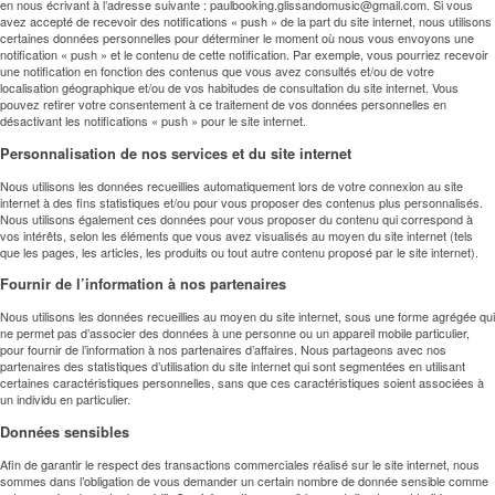
en nous écrivant à l’adresse suivante :
paulbooking.glissandomusic@gmail.com
. Si vous
avez accepté de recevoir des notifications « push » de la part du site internet, nous utilisons
certaines données personnelles pour déterminer le moment où nous vous envoyons une
notification « push » et le contenu de cette notification. Par exemple, vous pourriez recevoir
une notification en fonction des contenus que vous avez consultés et/ou de votre
localisation géographique et/ou de vos habitudes de consultation du site internet. Vous
pouvez retirer votre consentement à ce traitement de vos données personnelles en
désactivant les notifications « push » pour le site internet.
Personnalisation de nos services et du site internet
Nous utilisons les données recueillies automatiquement lors de votre connexion au site
internet à des fins statistiques et/ou pour vous proposer des contenus plus personnalisés.
Nous utilisons également ces données pour vous proposer du contenu qui correspond à
vos intérêts, selon les éléments que vous avez visualisés au moyen du site internet (tels
que les pages, les articles, les produits ou tout autre contenu proposé par le site internet).
Fournir de l’information à nos partenaires
Nous utilisons les données recueillies au moyen du site internet, sous une forme agrégée qui
ne permet pas d’associer des données à une personne ou un appareil mobile particulier,
pour fournir de l’information à nos partenaires d’affaires. Nous partageons avec nos
partenaires des statistiques d’utilisation du site internet qui sont segmentées en utilisant
certaines caractéristiques personnelles, sans que ces caractéristiques soient associées à
un individu en particulier.
Données sensibles
Afin de garantir le respect des transactions commerciales réalisé sur le site internet, nous
sommes dans l’obligation de vous demander un certain nombre de donnée sensible comme