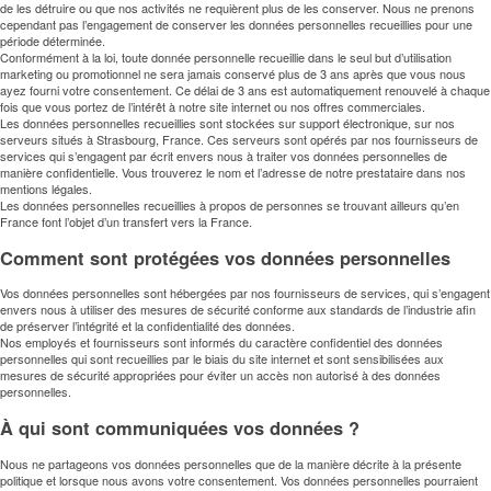
de les détruire ou que nos activités ne requièrent plus de les conserver. Nous ne prenons
cependant pas l’engagement de conserver les données personnelles recueillies pour une
période déterminée.
Conformément à la loi, toute donnée personnelle recueillie dans le seul but d’utilisation
marketing ou promotionnel ne sera jamais conservé plus de 3 ans après que vous nous
ayez fourni votre consentement. Ce délai de 3 ans est automatiquement renouvelé à chaque
fois que vous portez de l’intérêt à notre site internet ou nos offres commerciales.
Les données personnelles recueillies sont stockées sur support électronique, sur nos
serveurs situés à Strasbourg, France. Ces serveurs sont opérés par nos fournisseurs de
services qui s’engagent par écrit envers nous à traiter vos données personnelles de
manière confidentielle. Vous trouverez le nom et l’adresse de notre prestataire dans nos
mentions légales.
Les données personnelles recueillies à propos de personnes se trouvant ailleurs qu’en
France font l’objet d’un transfert vers la France.
Comment sont protégées vos données personnelles
Vos données personnelles sont hébergées par nos fournisseurs de services, qui s’engagent
envers nous à utiliser des mesures de sécurité conforme aux standards de l’industrie afin
de préserver l’intégrité et la confidentialité des données.
Nos employés et fournisseurs sont informés du caractère confidentiel des données
personnelles qui sont recueillies par le biais du site internet et sont sensibilisées aux
mesures de sécurité appropriées pour éviter un accès non autorisé à des données
personnelles.
À qui sont communiquées vos données ?
Nous ne partageons vos données personnelles que de la manière décrite à la présente
politique et lorsque nous avons votre consentement. Vos données personnelles pourraient