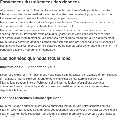
Fondement du traitement des données
FR
EN
DE
NL
Afin de vous permettre d’utiliser le site internet et les services offerts par le biais du site
internet, nous devons recueillir et traiter des données personnelles à propos de vous. Le
traitement est principalement fondé sur les principes suivants :
Nous devons traiter certaines données personnelles afin d’être en mesure de vous fournir
des services et de vous permettre d’utiliser le site internet.
Nous pouvons traiter certaines données personnelles parce que vous avez consenti
spécifiquement au traitement. Vous pouvez toujours retirer votre consentement et nous
cesserons alors le traitement de vos données personnelles fondé sur votre consentement.
Nous traitons certaines données personnelles lorsque cela est nécessaire pour répondre à
nos intérêts légitimes, à ceux de nos usagers ou de nos partenaires, lorsque le traitement ne
porte pas atteinte à vos droits fondamentaux.
Les données que nous recueillons
Informations qui viennent de vous
Nous recueillons les informations que vous nous communiquez (par exemple en remplissant
un formulaire) par le biais de l’interface du site internet ou tout autre procédé. Ces
informations peuvent inclure :Votre nom et prénom ou toutes informations que vous
consentez à nous communiquerVotre adresse courrielLe contenu que vous récupérez
depuis le site internet
Données recueillies automatiquement
Nous recueillons certaines informations automatiquement durant votre utilisation du site
internet. Ces informations sont enregistrées à chaque fois que vous interagissez avec le site
internet. Les données recueillies regroupent certaines informations propres à votre appareil