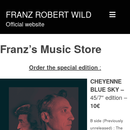
FRANZ ROBERT WILD
Official website
Home
Musique
Franz’s Music Store
Vidéos
Tournée
Order the special edition
:
Blog
CHEYENNE
Boutique
BLUE SKY –
45/7″ edition –
Newsletter
10€
Contact
Presse & Pro
B side (Previously
unreleased) : The