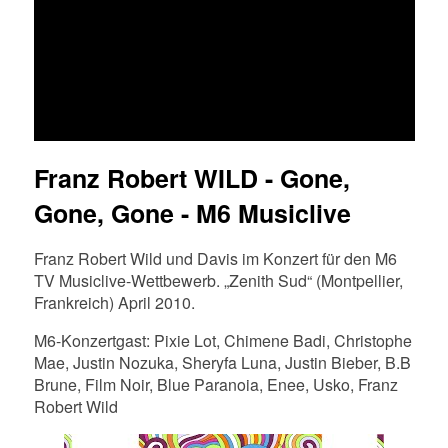
FR
EN
DE
NL
Franz Robert WILD - Gone,
Gone, Gone - M6 Musiclive
Franz Robert Wild und Davis im Konzert für den M6
TV Musiclive-Wettbewerb. „Zenith Sud“ (Montpellier,
Frankreich) April 2010.
M6-Konzertgast: Pixie Lot, Chimene Badi, Christophe
Mae, Justin Nozuka, Sheryfa Luna, Justin Bieber, B.B
Brune, Film Noir, Blue Paranoia, Enee, Usko, Franz
Robert Wild