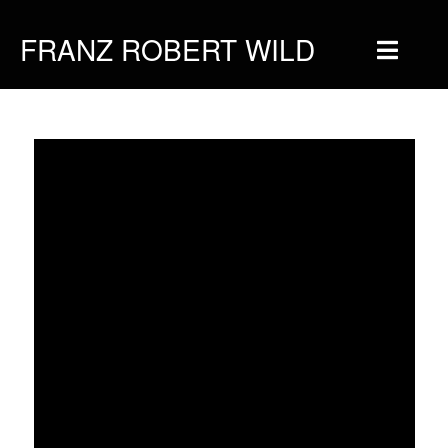
FRANZ ROBERT WILD
Home
Musique
Vidéos
Tournée
Blog
Boutique
Newsletter
Contact
Presse & Pro