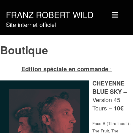
FRANZ ROBERT WILD
Site internet officiel
Home
Musique
Boutique
Vidéos
Tournée
Edition spéciale en commande
:
Blog
CHEYENNE
Boutique
BLUE SKY –
Version 45
Newsletter
Tours –
10€
Contact
Presse & Pro
Face B (Titre inédit) :
The Fruit, The